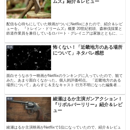
ムズ』紹介＆レビュー
配信を心待ちにしていた映画がついにNetflixにきたので、紹介＆レビ
ューを。 『トレイン・ドリームズ』概要 20世紀初頭、森林伐採業と
鉄道作業員を兼任しているロバート・グレイニアは家族とともに、慎
ましくも幸せに暮らしていた。さまざまな人と...
怖くない！「近畿地方のある場所
映画
について」ネタバレ感想
面白そうなホラー映画がNetflixのランキングに入っていたので、観て
みた。あまり面白くなかった。個人的評価40点。 「近畿地方のある
場所について」あらすじ＆主なキャスト 行方不明になった編集者の
足取りを追う、同僚の2人。様々な過去の情報を...
綾瀬はるか主演ガンアクション！
映画
『リボルバーリリー』紹介＆レビ
ュー
綾瀬はるか主演映画がNetflixで1位になっていたので、紹介＆レビュ