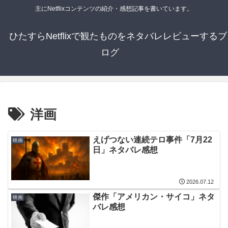
主にNetflixコンテンツの紹介・感想記事を書いています。
ひたすらNetflixで観たものをネタバレレビューするブ
ログ
洋画
えげつない連続テロ事件「7月22
映画
日」ネタバレ感想
2026.07.12
傑作「アメリカン・サイコ」ネタ
映画
バレ感想