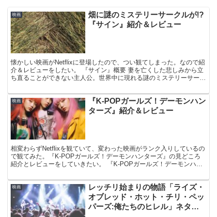
畑に謎のミステリーサークルが!?
映画
『サイン』紹介＆レビュー
懐かしい映画がNetflixに登場したので、つい観てしまった。なので紹
介＆レビューをしたい。 『サイン』概要 妻を亡くした悲しみから立
ち直ることができない主人公。世界中に現れる謎のミステリーサーク
ル。やがてその脅威は、主人公とその家族にも波...
『K-POPガールズ！デーモンハン
映画
ターズ』紹介＆レビュー
相変わらずNetflixを観ていて、変わった映画がランク入りしているの
で観てみた。『K-POPガールズ！デーモンハンターズ』の見どころ
紹介とレビューをしていきたい。 『K-POPガールズ！デーモンハン
ターズ』概要 K-POPアイドルグループ...
レッチリ始まりの物語「ライズ・
映画
オブレッド・ホット・チリ・ペッ
パーズ:俺たちのヒレル」ネタバ
レ感想