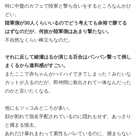
特に中盤のカフェで陸軍と撃ち合いをするところなんかひ
どい。
陸軍側が30人くらいいるのでどう考えても余裕で勝てる
はずなのだが、何故か陸軍側はあまり撃たない。
不自然なくらい棒立ちなのだ。
それに反して綾瀬はるか演じる百合はバンバン撃って倒し
まくるから違和感がすごい。
またここで赤ちゃんがハイハイできてしまった！みたいな
カットが入るのだが、即仲間に救出されて一体なんだった
のかと言いたくなる。
他にもツッコみどころが多い。
顔が割れて指名手配されているのに隠れもせず、あっさり
と捕まる慎太。
あれだけ暴れまわって素性もバレているのに、捕まらない