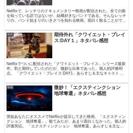
Netflixで、レッチリのドキュメンタリー映画が配信された。全ての曲
を知っている訳ではないが、結構好きなバンドである。そんなレッチ
リの、バンド始まりのいきさつを知れる映画。面白く観ることができ
た。個人的評価70点。 「ライズ・オブレッド・...
期待外れ「クワイエット・プレイ
映画
ス:DAY１」ネタバレ感想
Netflixでついに配信された「クワイエット・プレイス」シリーズ最新
作。割と期待していたのだが、微妙な出来であった。個人的評価40
点。 「クワイエット・プレイス:DAY1」あらすじ＆主なキャスト 音
を出したら、襲われる。凶悪な地球外生物が...
微妙！「エクスティンクション
映画
地球奪還」ネタバレ感想
突如あなたにオススメでNetflixが提示してきた映画、「エクスティン
クション 地球奪還」。観てみたが、あまり面白くなかった。個人的
評価30点。 「エクスティンクション 地球奪還」あらすじ＆主なキ
ャスト エイリアンによる襲撃で、地球が制圧さ...