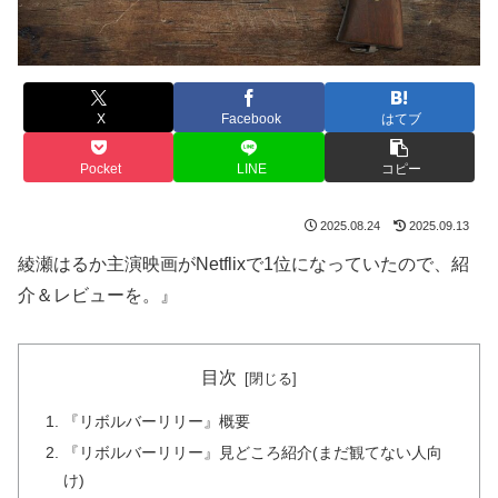
X
Facebook
はてブ
Pocket
LINE
コピー
2025.08.24
2025.09.13
綾瀬はるか主演映画がNetflixで1位になっていたので、紹
介＆レビューを。』
目次
『リボルバーリリー』概要
『リボルバーリリー』見どころ紹介(まだ観てない人向
け)