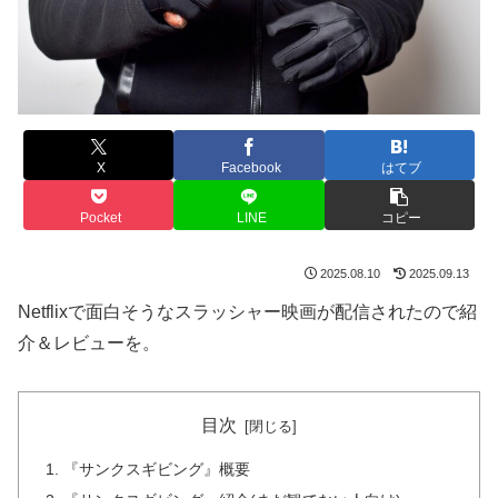
X
Facebook
はてブ
Pocket
LINE
コピー
2025.08.10
2025.09.13
Netflixで面白そうなスラッシャー映画が配信されたので紹
介＆レビューを。
目次
『サンクスギビング』概要