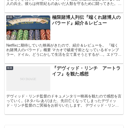
人の兵士。彼らは何世紀ものあいだ人類を守るために闘ってきた。し
かしその隠されてきた能力(不死性)がとある組...
極限賭博人列伝『端くれ賭博人の
映画
バラード』紹介＆レビュー
Netflixに期待していた映画がきたので、紹介＆レビューを。 『端く
れ賭博人のバラード』概要 マカオで破産寸前となっているギャンブ
ラー、ドイル。どうにかして生活を立て直そうとするが…。エドワー
ド・バーガー監督によるサイコスリラー映画。 ・...
『デヴィッド・リンチ アートラ
映画
イフ』を観た感想
デヴィッド・リンチ監督のドキュメンタリー映画を観たので感想を言
っていく。(ネタバレあり)また、先日亡くなってしまったデヴィッ
ド・リンチ監督のご冥福をお祈りいたします。 デヴィッド・リン
チ 概要 デイヴィッド・リンチ（英語:David Lyn...