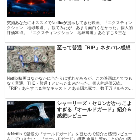
突如あなたにオススメでNetflixが提示してきた映画、「エクスティン
クション 地球奪還」。観てみたが、あまり面白くなかった。個人的
評価30点。 「エクスティンクション 地球奪還」あらすじ＆主なキ
ャスト エイリアンによる襲撃で、地球が制圧さ...
至って普通「RIP」ネタバレ感想
映画
Netflix映画はなかなかに当たりはずれがあるが、この映画はとてつも
なく普通、THE・普通！といった出来だった。個人的評価50点。
「RIP」あらすじ＆主なキャスト とある隠れ家で、数千万ドルもの大
金が発見される。金額の大きさ、警察内部の...
シャーリーズ・セロンがかっこよ
映画
すぎる『オールドガード』紹介＆
感想レビュー
今Netflixで話題の『オールドガード』を観たので紹介と感想レビュー
をしていきたい。 『オールドガード』概要 永遠に死ぬことのない四