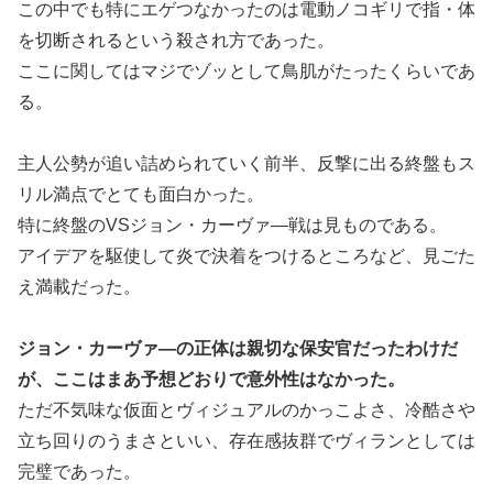
この中でも特にエゲつなかったのは電動ノコギリで指・体
を切断されるという殺され方であった。
ここに関してはマジでゾッとして鳥肌がたったくらいであ
る。
主人公勢が追い詰められていく前半、反撃に出る終盤もス
リル満点でとても面白かった。
特に終盤のVSジョン・カーヴァ―戦は見ものである。
アイデアを駆使して炎で決着をつけるところなど、見ごた
え満載だった。
ジョン・カーヴァ―の正体は親切な保安官だったわけだ
が、ここはまあ予想どおりで意外性はなかった。
ただ不気味な仮面とヴィジュアルのかっこよさ、冷酷さや
立ち回りのうまさといい、存在感抜群でヴィランとしては
完璧であった。