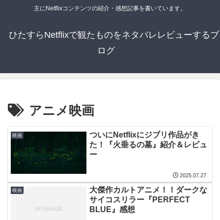
主にNetflixコンテンツの紹介・感想記事を書いています。
ひたすらNetflixで観たものをネタバレレビューするブ
ログ
アニメ映画
ついにNetflixにジブリ作品がき
映画
た！『火垂るの墓』紹介＆レビュ
ー
2025.07.27
大傑作カルトアニメ！！ダークな
映画
サイコスリラー『PERFECT
BLUE』感想